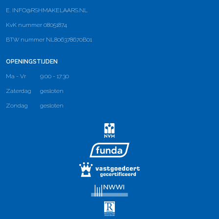
E.
INFO@RSHMAKELAARS.NL
KvK nummer 08051874
BTW nummer NL806378670B01
OPENINGSTIJDEN
Ma - Vr
9:00 - 17:30
Zaterdag
gesloten
Zondag
gesloten