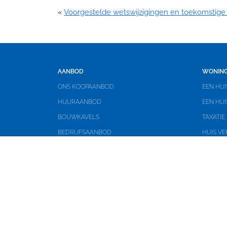
«
Voorgestelde wetswijzigingen en toekomstige
AANBOD
WONING
ONS KOOPAANBOD
EEN HUI
HUURAANBOD
EEN HU
BOUWKAVELS
TAXATIE
BEDRIJFSAANBOD
HUIS VE
RSH SUCCESSEN
GRATIS
HUIS VE
OVER RSH
KOPEN O
HET KANTOOR
MAKELA
ONZE MENSEN
AANKOO
REVIEWS
VERKOO