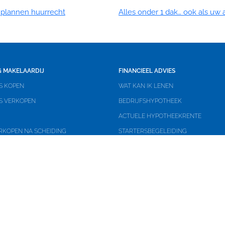
 plannen huurrecht
Alles onder 1 dak… ook als uw
 MAKELAARDIJ
FINANCIEEL ADVIES
S KOPEN
WAT KAN IK LENEN
IS VERKOPEN
BEDRIJFSHYPOTHEEK
ACTUELE HYPOTHEEKRENTE
RKOPEN NA SCHEIDING
STARTERSBEGELEIDING
 WAARDEBEPALING VAN UW HUIS
SPECIALIST IN ONDERNEMERS
RKOPEN MET VERLIES?
DOORSTROMERS EN OVERSLUITERS
P EEN VEILING
NIEUWBOUW
AR IN APELDOORN
RENTEMIDDELING
PMAKELAAR IN APELDOORN
PMAKELAAR IN APELDOORN