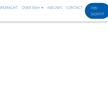
OPDRACHT
OVER RSH
NIEUWS
CONTACT
055-
5431207