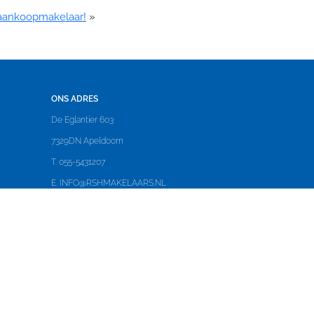
 aankoopmakelaar!
»
ONS ADRES
De Eglantier 603
7329DN Apeldoorn
T. 055-5431207
E.
INFO@RSHMAKELAARS.NL
KvK nummer 08051874
BTW nummer NL806378670B01
OPENINGSTIJDEN
Ma - Vr
9:00 - 17:30
Zaterdag
gesloten