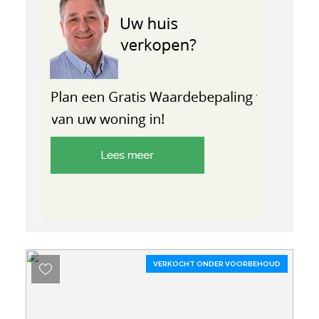
VERKOCHT ONDER VOORBEHOUD