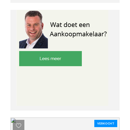
VERKOCHT