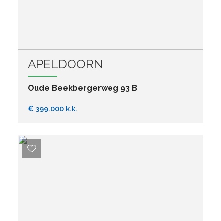
APELDOORN
Oude Beekbergerweg
93
B
€ 399.000
k.k.