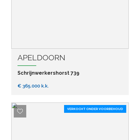
APELDOORN
Schrijnwerkershorst
739
€ 365.000
k.k.
VERKOCHT ONDER VOORBEHOUD