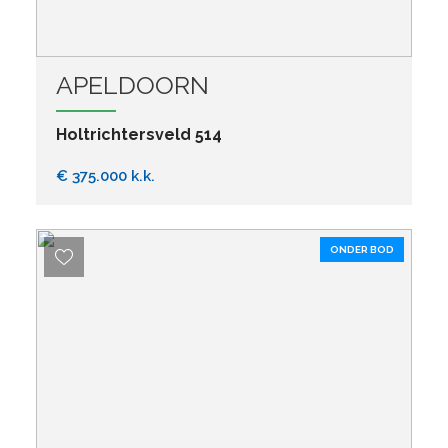
APELDOORN
Holtrichtersveld
514
€ 375.000
k.k.
ONDER BOD