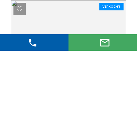
VERKOCHT
APELDOORN
Steenhouwersdonk
123
€ 495.000
k.k.