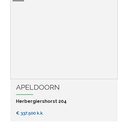
APELDOORN
Herbergiershorst
204
€ 337.500
k.k.