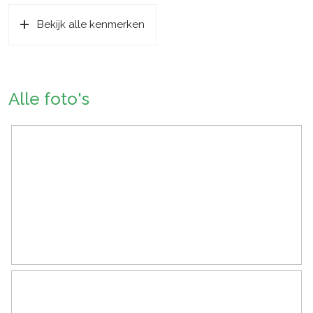
Bekijk alle kenmerken
Bouwjaar
1925
Specifiek
Kluswoning, monumentaal pand
Soort dak
Riet
Alle foto's
Ligging
Aan rustige weg, beschutte
ligging, buiten bebouwde kom,
in bosrijke omgeving, landelijk
gelegen
Oppervlakten en inhoud
Wonen
88 m²
Overige inpandige ruimte
39 m²
Externe bergruimte
35 m²