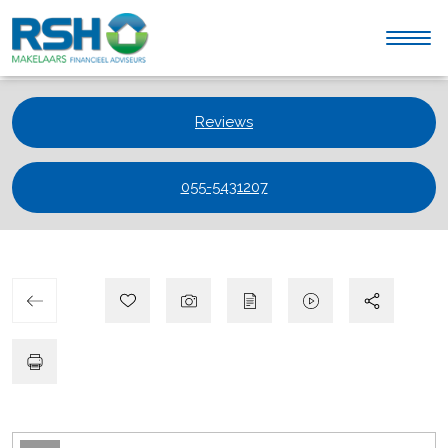
Reviews
055-5431207