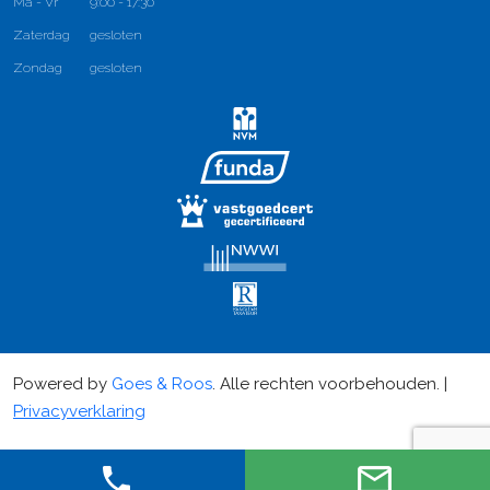
Ma - Vr
9:00 - 17:30
Zaterdag
gesloten
Zondag
gesloten
Powered by
Goes & Roos
.
Alle rechten voorbehouden
. |
Privacyverklaring