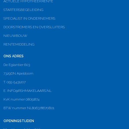
ACTUELE HYPOTHEEKRENTE
STARTERSBEGELEIDING
SPECIALIST IN ONDERNEMERS
DOORSTROMERS EN OVERSLUITERS
NIEUWBOUW
RENTEMIDDELING
ONS ADRES
De Eglantier 603
7329DN Apeldoorn
T. 055-5431207
E.
INFO@RSHMAKELAARS.NL
KvK nummer 08051874
BTW nummer NL806378670B01
OPENINGSTIJDEN