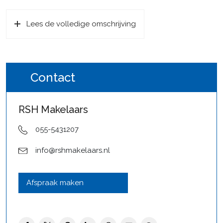
De woning is gelegen in de geliefde wijk De Maten, een
groene en ruim opgezette woonwijk met alle dagelijkse
Lees de volledige omschrijving
voorzieningen binnen handbereik. Scholen, winkelcentra,
sportvoorzieningen en openbaar vervoer bevinden zich op
korte afstand. Ook het gezellige centrum van Apeldoorn
en de prachtige Veluwse natuur zijn snel bereikbaar. De
Contact
Maten staat bekend om haar rustige woonomgeving,
kindvriendelijke karakter en prettige combinatie van groen
RSH Makelaars
en voorzieningen.
055-5431207
Indeling:
Via de voortuin, waar je de auto op eigen terrein kunt
info@rshmakelaars.nl
parkeren, bereik je de entree van de woning. Aan de
voorzijde bevindt zich tevens een praktische stenen
berging.
Afspraak maken
Binnenkomst in de hal met toegang tot het toilet en de
verschillende woonvertrekken. De woonkamer is ruim