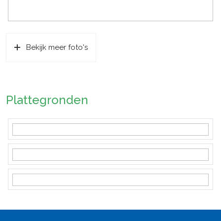
Parkeergelegenheid
Soort parkeergelegenheid
Op eigen terrein
Bekijk meer foto's
Plattegronden