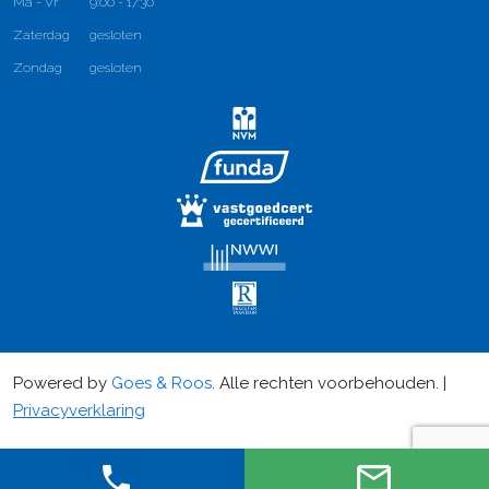
Ma - Vr
9:00 - 17:30
Zaterdag
gesloten
Zondag
gesloten
Powered by
Goes & Roos
.
Alle rechten voorbehouden
. |
Privacyverklaring