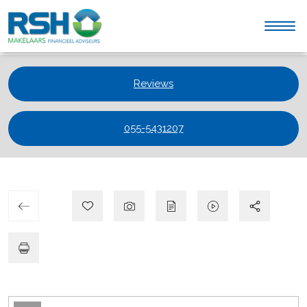
Reviews
055-5431207