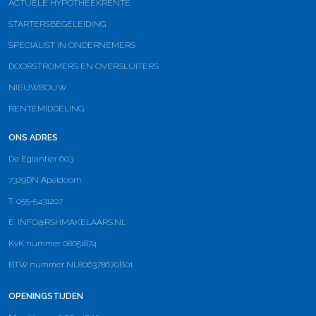
ACTUELE HYPOTHEEKRENTE
STARTERSBEGELEIDING
SPECIALIST IN ONDERNEMERS
DOORSTROMERS EN OVERSLUITERS
NIEUWBOUW
RENTEMIDDELING
ONS ADRES
De Eglantier 603
7329DN Apeldoorn
T. 055-5431207
E.
INFO@RSHMAKELAARS.NL
KvK nummer 08051874
BTW nummer NL806378670B01
OPENINGSTIJDEN