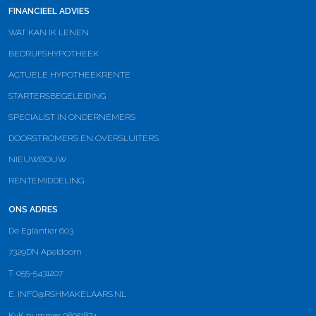
FINANCIEEL ADVIES
WAT KAN IK LENEN
BEDRIJFSHYPOTHEEK
ACTUELE HYPOTHEEKRENTE
STARTERSBEGELEIDING
SPECIALIST IN ONDERNEMERS
DOORSTROMERS EN OVERSLUITERS
NIEUWBOUW
RENTEMIDDELING
ONS ADRES
De Eglantier 603
7329DN Apeldoorn
T. 055-5431207
E.
INFO@RSHMAKELAARS.NL
KvK nummer 08051874