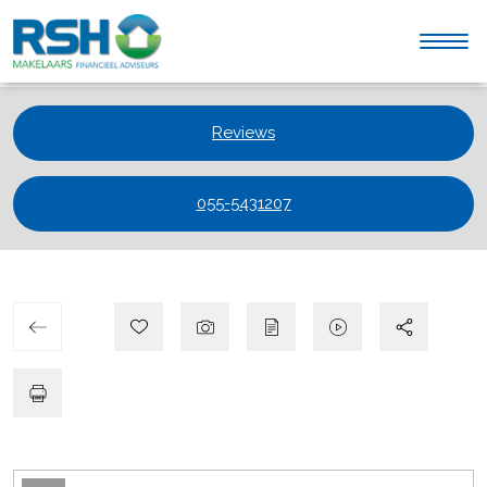
Reviews
055-5431207