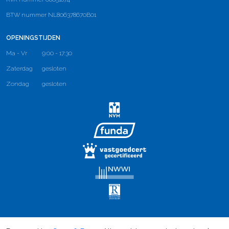
BTW nummer NL806378670B01
OPENINGSTIJDEN
Ma - Vr
9:00 - 17:30
Zaterdag
gesloten
Zondag
gesloten