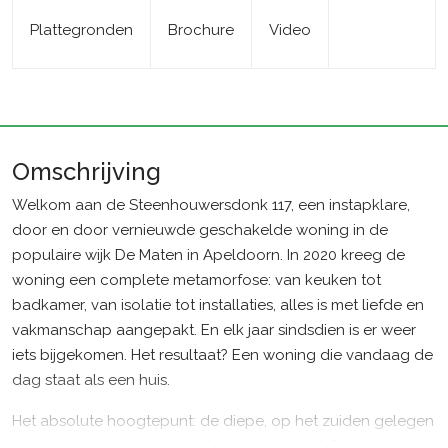
Plattegronden
Brochure
Video
Omschrijving
Welkom aan de Steenhouwersdonk 117, een instapklare,
door en door vernieuwde geschakelde woning in de
populaire wijk De Maten in Apeldoorn. In 2020 kreeg de
woning een complete metamorfose: van keuken tot
badkamer, van isolatie tot installaties, alles is met liefde en
vakmanschap aangepakt. En elk jaar sindsdien is er weer
iets bijgekomen. Het resultaat? Een woning die vandaag de
dag staat als een huis.
Het absolute hoogtepunt: de diepe, op het zuiden gelegen
tuin met een verwarmd zoutwaterzwembad. Genieten