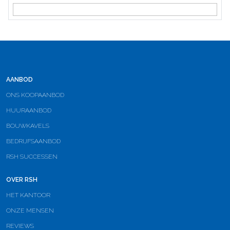
AANBOD
ONS KOOPAANBOD
HUURAANBOD
BOUWKAVELS
BEDRIJFSAANBOD
RSH SUCCESSEN
OVER RSH
HET KANTOOR
ONZE MENSEN
REVIEWS