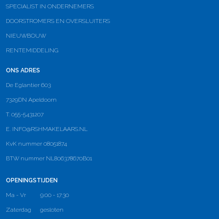
SPECIALIST IN ONDERNEMERS
DOORSTROMERS EN OVERSLUITERS
NIEUWBOUW
RENTEMIDDELING
ONS ADRES
De Eglantier 603
7329DN Apeldoorn
T. 055-5431207
E.
INFO@RSHMAKELAARS.NL
KvK nummer 08051874
BTW nummer NL806378670B01
OPENINGSTIJDEN
Ma - Vr
9:00 - 17:30
Zaterdag
gesloten