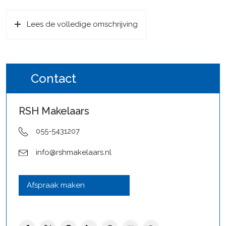
extra stuk grond hoort direct bij het appartement en wordt
gebruikt als tuin én oprit (geschikt voor 2 auto’s), een
Lees de volledige omschrijving
zeldzame combinatie die veel extra gebruiksgemak biedt.
Als extra pluspunt beschikt het appartement over een
dubbele eigen parkeerplaats aan de andere zijde van het
complex, waardoor er in totaal parkeergelegenheid is voor
Contact
maar liefst vier auto’s op eigen terrein.
Indeling:
RSH Makelaars
Zelfstandige entree, hal met toilet, de woonkamer is licht
055-5431207
en prettig ingedeeld en staat direct in verbinding met de
tuin via de schuifpui. Hierdoor lopen binnen en buiten op
info@rshmakelaars.nl
een natuurlijke manier in elkaar over. De tuin ligt op het
zuiden, is verzorgd aangelegd en biedt volop zon en
privacy.
Afspraak maken
Uniek is dat de woning niet alleen een terras heeft, maar
ook een royale tuin, waardoor het buitenleven aanzienlijk