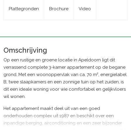
Plattegronden
Brochure
Video
Omschrijving
Op een rustige en groene locatie in Apeldoorn ligt dit
verrassend complete 3-kamer appartement op de begane
grond. Met een woonoppervlak van ca. 70 m², energielabel
B, twee slaapkamers en een zonnige tuin op het zuiden, is
dit een ideale woning voor wie comfortabel en gelijkvloers
wil wonen.
Het appartement maakt deel uit van een goed
onderhouden complex uit 1987 en beschikt over een
inpandige berging, airconditioning en een zeer bijzonder
en royaal buitengebied aan de zijkant van het complex. Dit