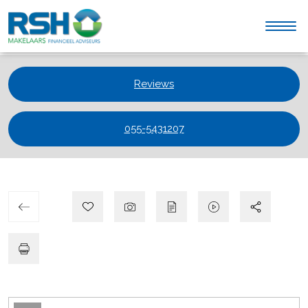
Reviews
055-5431207