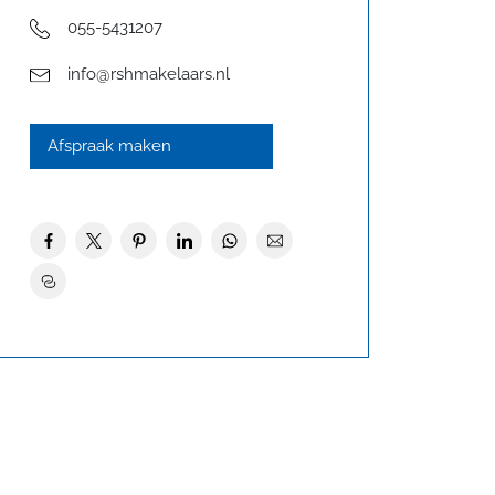
055-5431207
info@rshmakelaars.nl
Afspraak maken