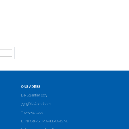
ONS ADRES
De Eglantier 603
7329DN Apeldoorn
T. 055-5431207
E.
INFO@RSHMAKELAARS.NL