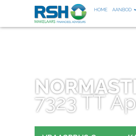
HOME
AANBOD
NORMAST
7323 TT
Ap