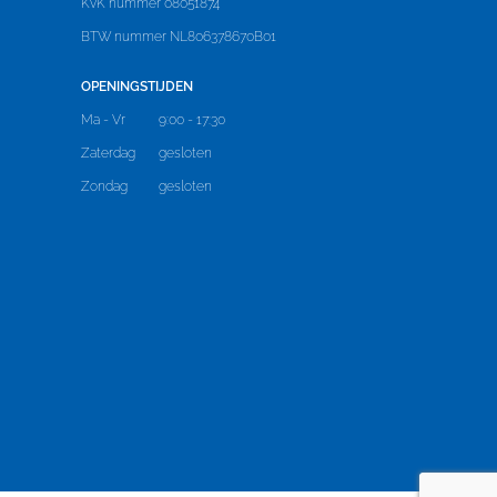
KvK nummer 08051874
BTW nummer NL806378670B01
OPENINGSTIJDEN
Ma - Vr
9:00 - 17:30
Zaterdag
gesloten
Zondag
gesloten