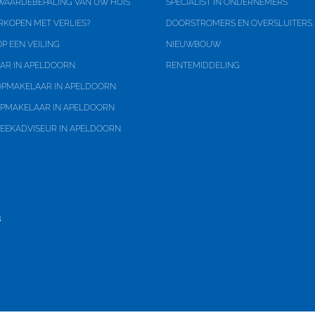
 WAARDEBEPALING VAN UW HUIS
SPECIALIST IN ONDERNEMERS
139
RKOPEN MET VERLIES?
DOORSTROMERS EN OVERSLUITERS
P EEN VEILING
NIEUWBOUW
AR IN APELDOORN
RENTEMIDDELING
n, zonneterras
PMAKELAAR IN APELDOORN
PMAKELAAR IN APELDOORN
EEKADVISEUR IN APELDOORN
ig
n terrein