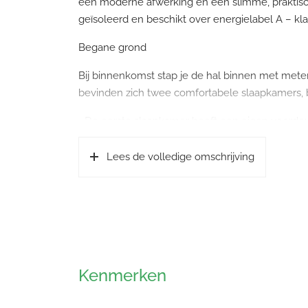
een moderne afwerking en een slimme, praktisch
geïsoleerd en beschikt over energielabel A – kla
Begane grond
Bij binnenkomst stap je de hal binnen met meter
bevinden zich twee comfortabele slaapkamers, b
• De eerste slaapkamer heeft een eigen voordeur, 
• De tweede slaapkamer biedt uitzicht op een a
• Daarnaast is er een praktische bijkeuken met 
Lees de volledige omschrijving
ideaal voor extra opslag en gemak.
Eerste verdieping
De sfeervolle woonkamer is licht en open, met 
voor veel daglicht en een prettige verbinding me
De moderne open keuken (geplaatst in november
Kenmerken
kookeiland, inductiekookplaat met geïntegreerd
oven en combi-magnetron.