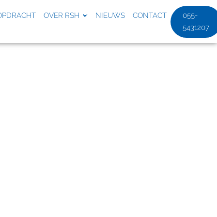
OPDRACHT
OVER RSH
NIEUWS
CONTACT
055-
5431207