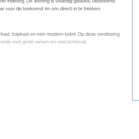
e indeling. De woning is volledig gasloos, uitstekend
ar voor de toekomst én om direct in te trekken.
kast, trapkast en een modern toilet. Op deze verdieping
eide met grote ramen en veel lichtinval.
ideaal als kantoor, praktijkruimte of gastenverblijf.
angrenzend speelveld.
een keukenblok en aansluitingen voor was-apparatuur,
grote ramen en een deur naar een Frans balkon, wat zorgt
t buiten.
 2023) is een echte eyecatcher: uitgerust met een
 afzuigsysteem, ruime koel-vriescombinatie, vaatwasser,