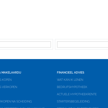
sche ventilatie, tv kabel
, volledig geisoleerd
erwarming
erwarming
 MAKELAARDIJ
FINANCIEEL ADVIES
S KOPEN
WAT KAN IK LENEN
orn Z 7139
IS VERKOPEN
BEDRIJFSHYPOTHEEK
ACTUELE HYPOTHEEKRENTE
RKOPEN NA SCHEIDING
STARTERSBEGELEIDING
eigendom