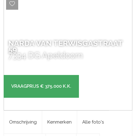
NARDA VAN TERWISGASTRAAT
59
7334 DG
Apeldoorn
VRAAGPRIJS
€ 375.000
K.K.
Omschrijving
Kenmerken
Alle foto's