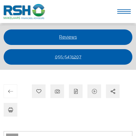
Reviews
055-5431207