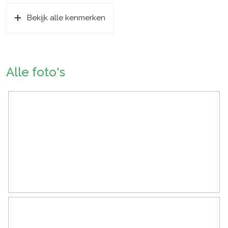
Bekijk alle kenmerken
Soort bouw
Bestaande bouw
Bouwjaar
2020
Ligging
Aan rustige weg, in bosrijke
Alle foto's
omgeving, in woonwijk
Oppervlakten en inhoud
Wonen
66 m²
Externe bergruimte
4 m²
Perceel
107 m²
Inhoud
190 m³
Indeling