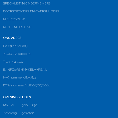
SPECIALIST IN ONDERNEMERS
DOORSTROMERS EN OVERSLUITERS
NIEUWBOUW
RENTEMIDDELING
ONS ADRES
De Eglantier 603
7329DN Apeldoorn
T. 055-5431207
E.
INFO@RSHMAKELAARS.NL
KvK nummer 08051874
BTW nummer NL806378670B01
OPENINGSTIJDEN
Ma - Vr
9:00 - 17:30
Zaterdag
gesloten