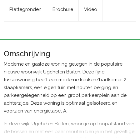
Plattegronden
Brochure
Video
Omschrijving
Moderne en gasloze woning gelegen in de populaire
nieuwe woonwijk Ugchelen Buiten. Deze fijne
tussenwoning heeft een moderne keuken/badkamer, 2
slaapkamers, een eigen tuin met houten berging en
parkeergelegenheid op een groot parkeerplein aan de
achterzijde. Deze woning is optimaal geïsoleerd en
voorzien van energielabel A.
In deze wijk, Ugchelen Buiten, woon je op loopafstand van
de bossen en met een paar minuten ben je in het gezellige
winkelcentrum van Ugchelen, het Schubertplein of het hart