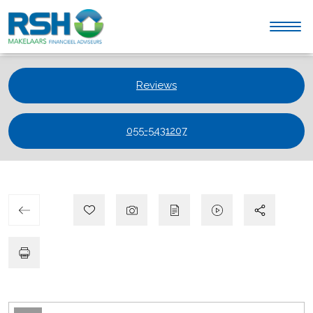
Reviews
055-5431207