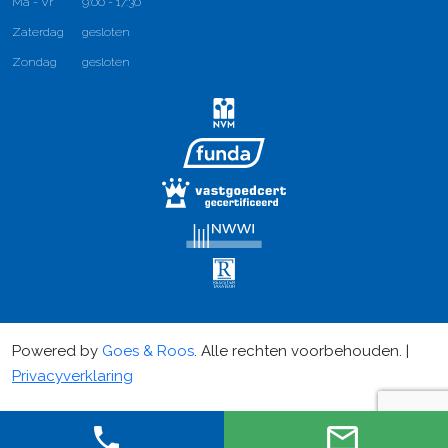
Ma - Vr
9:00 - 17:30
Zaterdag
gesloten
Zondag
gesloten
Powered by
Goes & Roos
.
Alle rechten voorbehouden
. |
Privacyverklaring