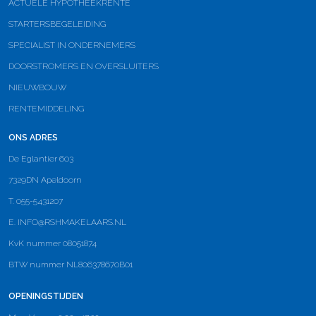
ACTUELE HYPOTHEEKRENTE
STARTERSBEGELEIDING
SPECIALIST IN ONDERNEMERS
DOORSTROMERS EN OVERSLUITERS
NIEUWBOUW
RENTEMIDDELING
ONS ADRES
De Eglantier 603
7329DN Apeldoorn
T. 055-5431207
E.
INFO@RSHMAKELAARS.NL
KvK nummer 08051874
BTW nummer NL806378670B01
OPENINGSTIJDEN