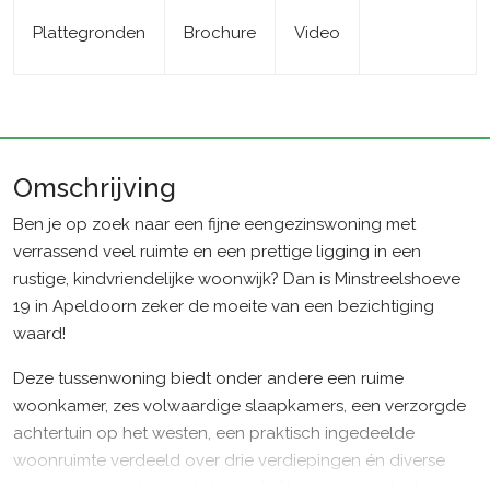
Plattegronden
Brochure
Video
Omschrijving
Ben je op zoek naar een fijne eengezinswoning met
verrassend veel ruimte en een prettige ligging in een
rustige, kindvriendelijke woonwijk? Dan is Minstreelshoeve
19 in Apeldoorn zeker de moeite van een bezichtiging
waard!
Deze tussenwoning biedt onder andere een ruime
woonkamer, zes volwaardige slaapkamers, een verzorgde
achtertuin op het westen, een praktisch ingedeelde
woonruimte verdeeld over drie verdiepingen én diverse
duurzame updates zoals kunststof kozijnen met triple glas