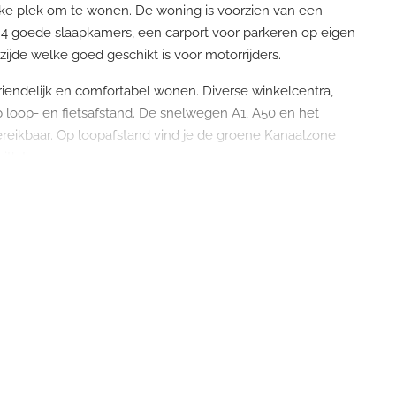
ijke plek om te wonen. De woning is voorzien van een
, 4 goede slaapkamers, een carport voor parkeren op eigen
ijde welke goed geschikt is voor motorrijders.
riendelijk en comfortabel wonen. Diverse winkelcentra,
op loop- en fietsafstand. De snelwegen A1, A50 en het
ereikbaar. Op loopafstand vind je de groene Kanaalzone
itlaten.
ste kast met cv-opstelling (bouwjaar 2022), toiletruimte
l, een pvc vloer en een comfortabele pellet kachel.
 afsluitbare serre met pellet kachel en de tuin te
en voorzien van een hoekopstelling met diverse
 vaatwasser, koel/vriescombinatie. In de keuken is een
s voor de wasmachine.
ang tot 4 slaapkamers waarvan 2 met airco die kan koelen
3 en beschikt over een wastafelmeubel, een ruime