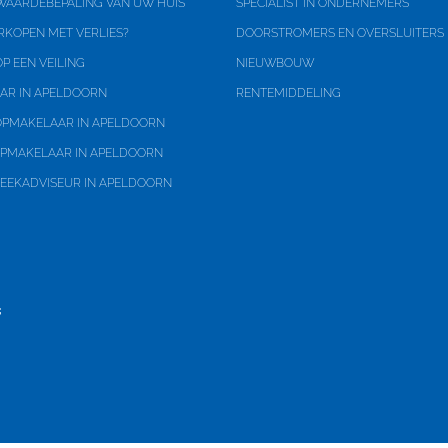
 WAARDEBEPALING VAN UW HUIS
SPECIALIST IN ONDERNEMERS
RKOPEN MET VERLIES?
DOORSTROMERS EN OVERSLUITERS
P EEN VEILING
NIEUWBOUW
eigendom
AR IN APELDOORN
RENTEMIDDELING
-6720
PMAKELAAR IN APELDOORN
PMAKELAAR IN APELDOORN
EEKADVISEUR IN APELDOORN
uin, voortuin
ereikbaar via achterom
bouwd steen