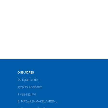
schuifpui, zonnepanelen
ONS ADRES
De Eglantier 603
7329DN Apeldoorn
T. 055-5431207
E.
INFO@RSHMAKELAARS.NL