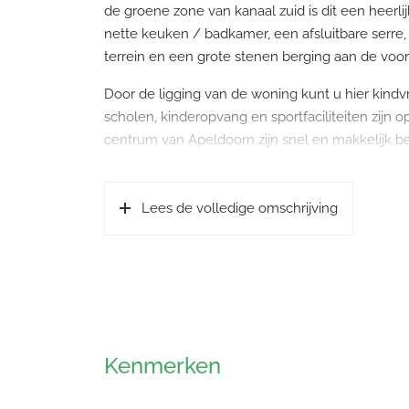
de groene zone van kanaal zuid is dit een heerl
nette keuken / badkamer, een afsluitbare serre
terrein en een grote stenen berging aan de voorz
Door de ligging van de woning kunt u hier kindv
scholen, kinderopvang en sportfaciliteiten zijn 
centrum van Apeldoorn zijn snel en makkelijk b
waar je heerlijk kunt wandelen of de hond kunt u
Indeling begane grond: entree/hal, meterkast, va
Lees de volledige omschrijving
met fontein, ruime woonkamer met veel lichtinva
Vanuit de woonkamer is middels een schuifpui de
bereiken. De open woonkeuken is gerenoveerd 
inbouwapparatuur: inductiekookplaat, afzuigkap,
praktische berging voor veel voorraad en plaat
1e verdieping: overloop met bergruimte en toeg
Kenmerken
en verwarmen. De badkamer is vernieuwd in 202
inloopdouche en 2e toilet.