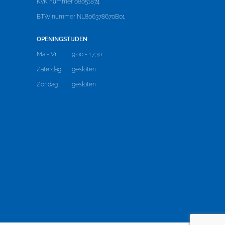
KvK nummer 08051874
BTW nummer NL806378670B01
OPENINGSTIJDEN
Ma - Vr
9:00 - 17:30
Zaterdag
gesloten
Zondag
gesloten