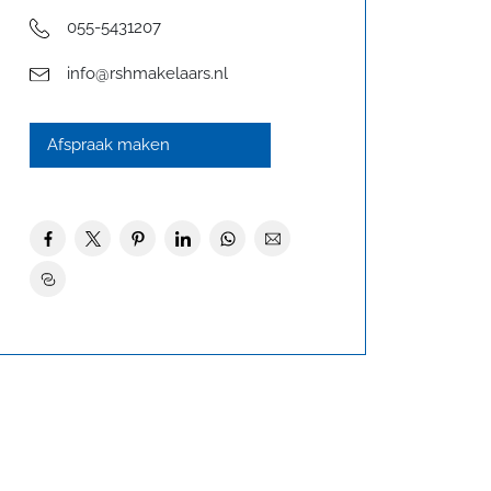
055-5431207
info@rshmakelaars.nl
Afspraak maken