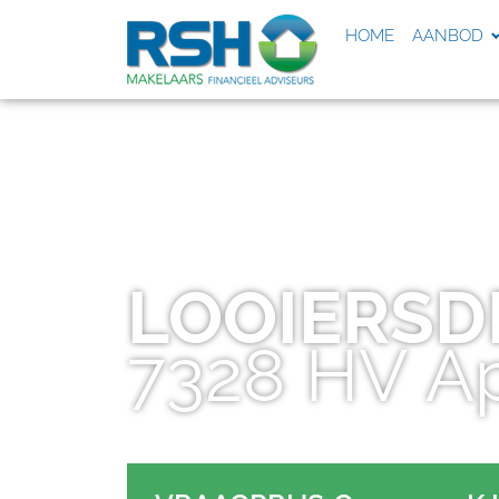
HOME
AANBOD
LOOIERSD
7328 HV
A