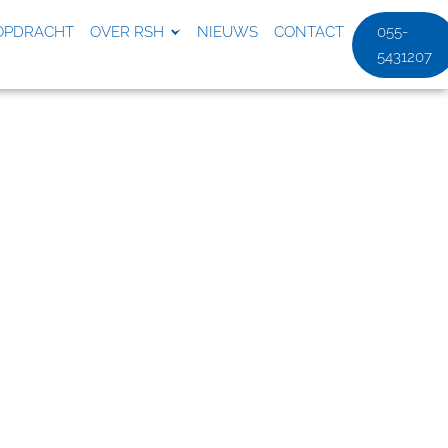
OPDRACHT
OVER RSH
NIEUWS
CONTACT
055-
5431207