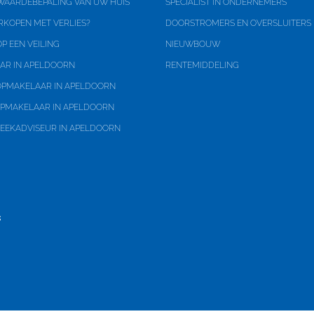
 WAARDEBEPALING VAN UW HUIS
SPECIALIST IN ONDERNEMERS
RKOPEN MET VERLIES?
DOORSTROMERS EN OVERSLUITERS
P EEN VEILING
NIEUWBOUW
ig
AR IN APELDOORN
RENTEMIDDELING
PMAKELAAR IN APELDOORN
PMAKELAAR IN APELDOORN
EEKADVISEUR IN APELDOORN
n terrein