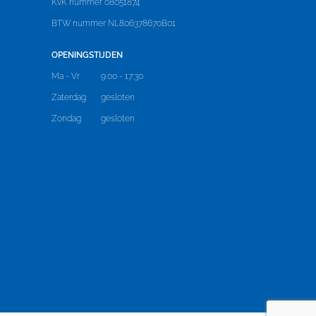
KvK nummer 08051874
BTW nummer NL806378670B01
OPENINGSTIJDEN
Ma - Vr
9:00 - 17:30
Zaterdag
gesloten
Zondag
gesloten