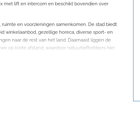
met lift en intercom en beschikt bovendien over
, ruimte en voorzieningen samenkomen. De stad biedt
d winkelaanbod, gezellige horeca, diverse sport- en
gen naar de rest van het land. Daarnaast liggen de
we op korte afstand, waardoor natuurliefhebbers hier
j het stadscentrum. Winkels, supermarkten, openbaar
op korte afstand. Ook de uitvalswegen richting de A1 en
onder aantrekkelijk maakt voor zowel forenzen als mensen
 hebben.
ereikt u het complex. Met de lift of via het trappenhuis
iedt tot de verschillende vertrekken van de woning. Hier