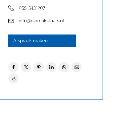
055-5431207
info@rshmakelaars.nl
Afspraak maken