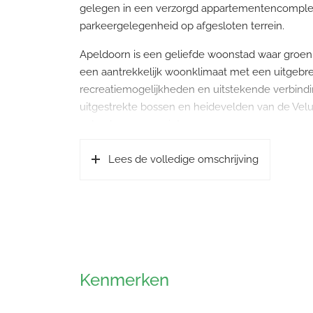
gelegen in een verzorgd appartementencomplex 
parkeergelegenheid op afgesloten terrein.
Apeldoorn is een geliefde woonstad waar groen
een aantrekkelijk woonklimaat met een uitgebrei
recreatiemogelijkheden en uitstekende verbindin
uitgestrekte bossen en heidevelden van de Velu
volop kunnen genieten.
De Kwikstraat ligt op een centrale locatie nabi
Lees de volledige omschrijving
vervoer en diverse voorzieningen bevinden zich 
A50 zijn snel bereikbaar, wat deze locatie bijz
die graag alle voorzieningen binnen handbereik
Indeling:
Via de afgesloten centrale entree met intercom b
bereikt u het appartement.
Kenmerken
Bij binnenkomst komt u in de hal, die toegang b
bevindt zich tevens het separate toilet.