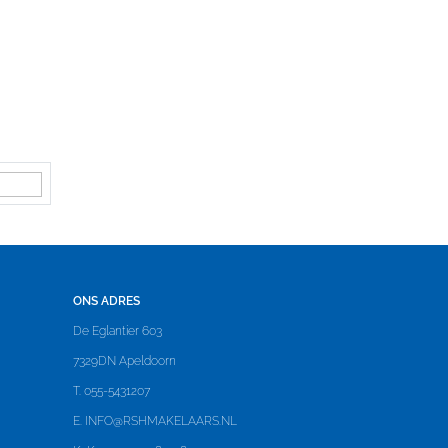
ONS ADRES
De Eglantier 603
7329DN Apeldoorn
T. 055-5431207
E.
INFO@RSHMAKELAARS.NL