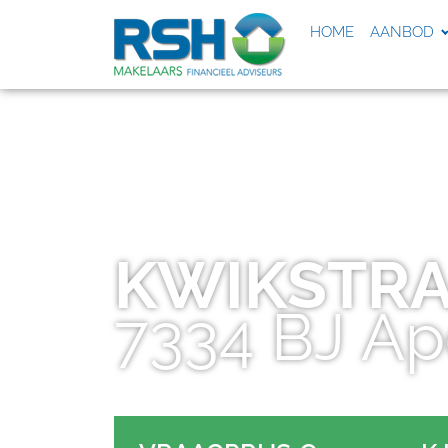
HOME
AANBOD
KWIKSTR
7334 BJ
Ap