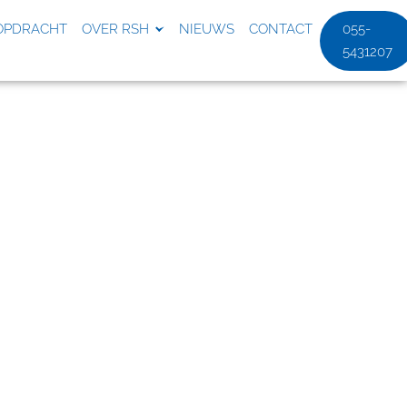
OPDRACHT
OVER RSH
NIEUWS
CONTACT
055-
5431207