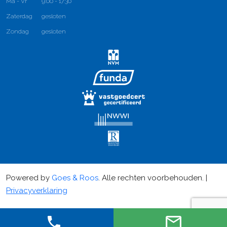
Ma - Vr
9:00 - 17:30
Zaterdag
gesloten
Zondag
gesloten
Powered by
Goes & Roos
.
Alle rechten voorbehouden
. |
Privacyverklaring