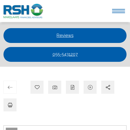
Reviews
055-5431207