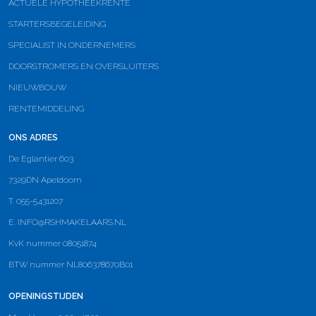
ACTUELE HYPOTHEEKRENTE
STARTERSBEGELEIDING
SPECIALIST IN ONDERNEMERS
DOORSTROMERS EN OVERSLUITERS
NIEUWBOUW
RENTEMIDDELING
ONS ADRES
De Eglantier 603
7329DN Apeldoorn
T. 055-5431207
E.
INFO@RSHMAKELAARS.NL
KvK nummer 08051874
BTW nummer NL806378670B01
OPENINGSTIJDEN