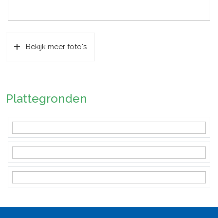
Parkeergelegenheid
Soort parkeergelegenheid
Op eigen terrein, openbaar
parkeren
Bekijk meer foto's
Plattegronden