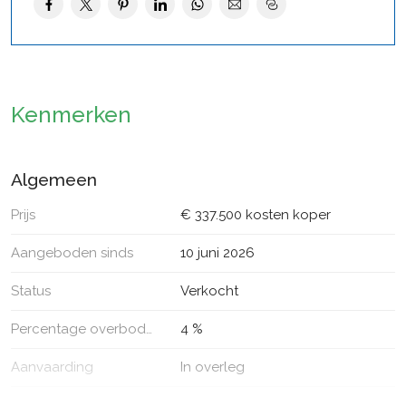
– Kindvriendelijke omgeving;
– Op loopafstand van winkelcentrum;
– Zonnige tuin op het zuiden;
– Centrale ligging binnen Apeldoorn;
Kenmerken
– 3 ruime slaapkamers.
Algemeen
Prijs
€ 337.500 kosten koper
Aangeboden sinds
10 juni 2026
Status
Verkocht
Percentage overboden
4 %
Aanvaarding
In overleg
Soort woonhuis
Eengezinswoning, eindwoning