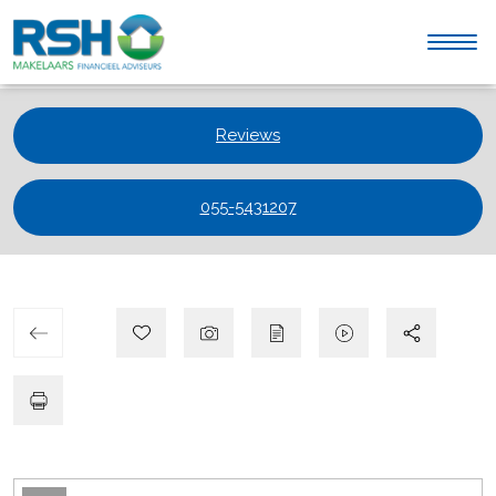
Reviews
055-5431207