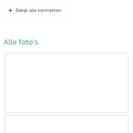
Bekijk alle kenmerken
Soort bouw
Bestaande bouw
Bouwjaar
1973
Soort dak
Bitumineuze dakbedekking
Alle foto's
Ligging
Aan rustige weg, in woonwijk
Oppervlakten en inhoud
Wonen
93 m²
Externe bergruimte
7 m²
Perceel
140 m²
Inhoud
326 m³
Indeling