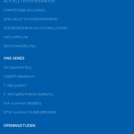
ACTUELE HYPOTHEEKRENTE
STARTERSBEGELEIDING
SPECIALIST IN ONDERNEMERS
DOORSTROMERS EN OVERSLUITERS
NIEUWBOUW
RENTEMIDDELING
ONS ADRES
De Eglantier 603
7329DN Apeldoorn
T. 055-5431207
E.
INFO@RSHMAKELAARS.NL
KvK nummer 08051874
BTW nummer NL806378670B01
OPENINGSTIJDEN