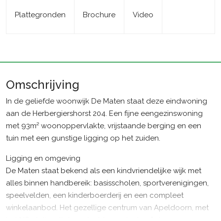
Plattegronden
Brochure
Video
Omschrijving
In de geliefde woonwijk De Maten staat deze eindwoning
aan de Herbergiershorst 204. Een fijne eengezinswoning
met 93m² woonoppervlakte, vrijstaande berging en een
tuin met een gunstige ligging op het zuiden.
Ligging en omgeving
De Maten staat bekend als een kindvriendelijke wijk met
alles binnen handbereik: basisscholen, sportverenigingen,
speelvelden, een kinderboerderij en een compleet
winkelaanbod. Het gezellige centrum van Apeldoorn, met
het NS-station, ligt op slechts 10 minuten fietsen.