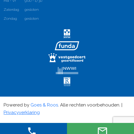
Ma - Vr
9:00 - 17:30
Zaterdag
gesloten
Zondag
gesloten
Powered by
Goes & Roos
.
Alle rechten voorbehouden
. |
Privacyverklaring