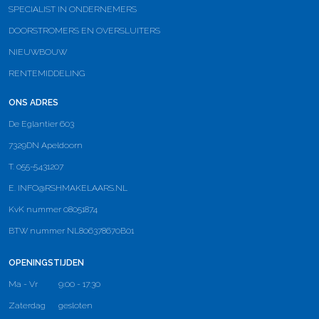
SPECIALIST IN ONDERNEMERS
DOORSTROMERS EN OVERSLUITERS
NIEUWBOUW
RENTEMIDDELING
ONS ADRES
De Eglantier 603
7329DN Apeldoorn
T. 055-5431207
E.
INFO@RSHMAKELAARS.NL
KvK nummer 08051874
BTW nummer NL806378670B01
OPENINGSTIJDEN
Ma - Vr
9:00 - 17:30
Zaterdag
gesloten