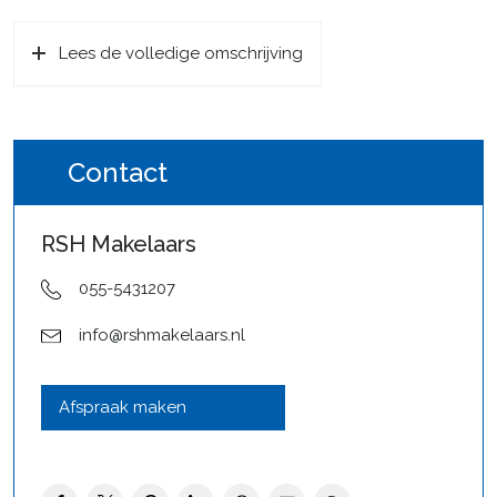
met toegang tot het toilet, de trapopgang naar de eerste
verdieping en het woongedeelte.
Lees de volledige omschrijving
De woonkamer is aan de voorzijde van de woning
gesitueerd en voelt licht en prettig aan. Aan de achterzijde
bevindt zich de moderne keuken (2020), geplaatst in een
praktische hoekopstelling en voorzien van diverse
Contact
inbouwapparatuur zoals een kookplaat, oven, koel-
vriescombinatie, vaatwasser en een luxe wijnklimaatkast. Er
RSH Makelaars
is meer dan voldoende ruimte voor een grote eettafel, wat
deze ruimte tot een fijne plek maakt voor gezellige diners
055-5431207
en lange avonden samen. De begane grond is voorzien
van comfortabele vloerverwarming en airconditioning.
info@rshmakelaars.nl
Middels schuifdeuren bereik je de in 2022 aangebouwde
veranda, fraai afgewerkt met houten vlonders. Daarnaast is
Afspraak maken
in datzelfde jaar een aparte overkapping gerealiseerd voor
de jacuzzi, compleet met glazen schuifdeuren die open en
dicht kunnen. De jacuzzi blijft achter voor de nieuwe