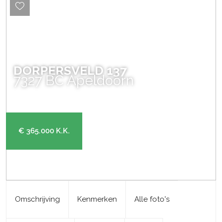
DORPERSVELD
137
7327 BC
Apeldoorn
€ 365.000
K.K.
Omschrijving
Kenmerken
Alle foto's