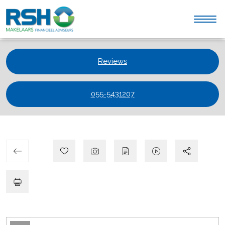
Reviews
055-5431207