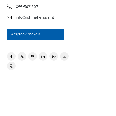
055-5431207
info@rshmakelaars.nl
Afspraak maken