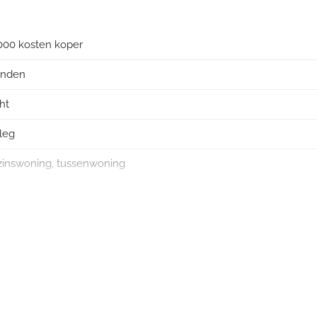
ng op een fijne locatie. Zeker een bezichtiging waard!
000 kosten koper
anden
ht
leg
inswoning, tussenwoning
ande bouw
neuze dakbedekking