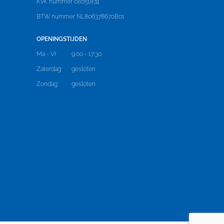
KvK nummer 08051874
BTW nummer NL806378670B01
OPENINGSTIJDEN
Ma - Vr
9:00 - 17:30
Zaterdag
gesloten
Zondag
gesloten