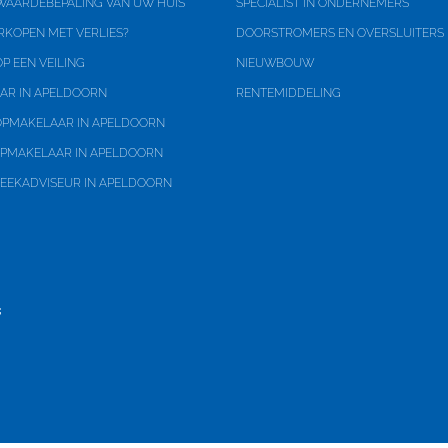
 WAARDEBEPALING VAN UW HUIS
SPECIALIST IN ONDERNEMERS
RKOPEN MET VERLIES?
DOORSTROMERS EN OVERSLUITERS
P EEN VEILING
NIEUWBOUW
uin, zonneterras
AR IN APELDOORN
RENTEMIDDELING
PMAKELAAR IN APELDOORN
PMAKELAAR IN APELDOORN
EEKADVISEUR IN APELDOORN