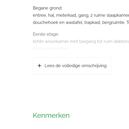
Begane grond:
entree, hal, meterkast, gang, 2 ruime slaapkame
douchehoek en wastafel, trapkast, bergruimte. T
Eerste etage:
lichte woonkamer met toegang tot ruim dakterr
inbouwapparatuur.
Kenmerken:
Lees de volledige omschrijving
– bouwjaar 1998;
– goede staat;
– met cv-combi uit 2024 en zonneboiler van het
– vrije ligging achterzijde aan groenstrook;
– voldoende parkeerruimte in de directe omgev
– uitstekende ligging ten opzichte van uitvalsweg
– nabij voorzieningen, zoals winkelcentrum ‘t Fo
Kenmerken
– volledig geïsoleerd en met energielabel A.