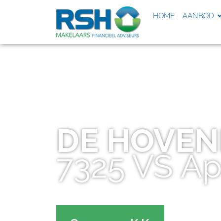
HOME
AANBOD
DE HOVE
7325 VS
Ap