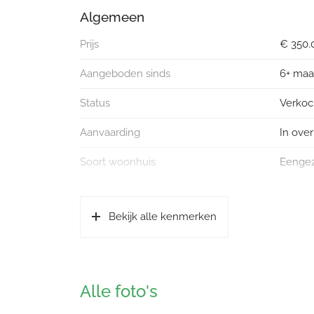
Kortom, een gezellige en goed onderhouden woni
Algemeen
Prijs
€ 350.
Aangeboden sinds
6+ ma
Status
Verkoc
Aanvaarding
In over
Soort woonhuis
Eengez
Soort bouw
Besta
Bekijk alle kenmerken
Bouwjaar
1998
Soort dak
Bitumi
Alle foto's
Oppervlakten en inhoud