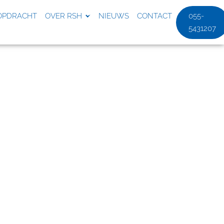
OPDRACHT
OVER RSH
NIEUWS
CONTACT
055-
5431207