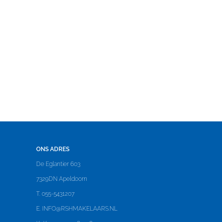
ONS ADRES
De Eglantier 603
7329DN Apeldoorn
T. 055-5431207
E.
INFO@RSHMAKELAARS.NL