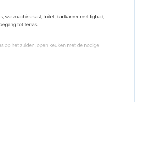
rs, wasmachinekast, toilet, badkamer met ligbad,
oegang tot terras.
as op het zuiden, open keuken met de nodige
 bouwjaar;
ing;
en, A1, A50 en treinstation;
rt, basisscholen, kinderopvang;