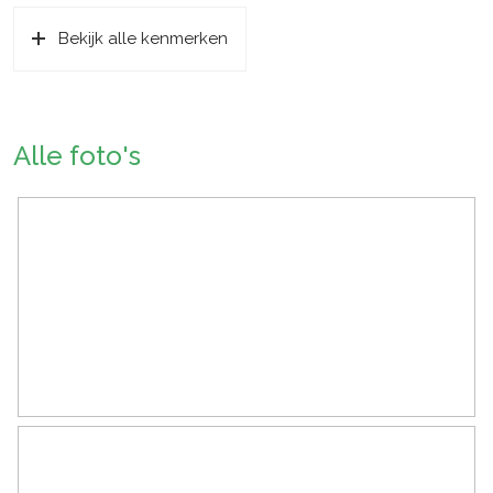
Bekijk alle kenmerken
Soort bouw
Bestaande bouw
Bouwjaar
1988
Soort dak
Pannen
Alle foto's
Ligging
Aan rustige weg, in woonwijk
Oppervlakten en inhoud
Wonen
128 m²
Externe bergruimte
5 m²
Perceel
133 m²
Inhoud
460 m³
Indeling