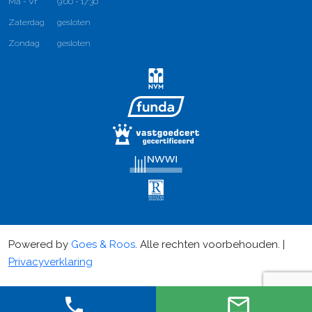
Ma - Vr
9:00 - 17:30
Zaterdag
gesloten
Zondag
gesloten
Powered by
Goes & Roos
.
Alle rechten voorbehouden
. |
Privacyverklaring