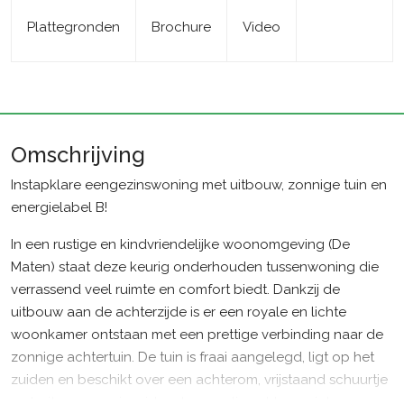
Plattegronden
Brochure
Video
Omschrijving
Instapklare eengezinswoning met uitbouw, zonnige tuin en
energielabel B!
In een rustige en kindvriendelijke woonomgeving (De
Maten) staat deze keurig onderhouden tussenwoning die
verrassend veel ruimte en comfort biedt. Dankzij de
uitbouw aan de achterzijde is er een royale en lichte
woonkamer ontstaan met een prettige verbinding naar de
zonnige achtertuin. De tuin is fraai aangelegd, ligt op het
zuiden en beschikt over een achterom, vrijstaand schuurtje
en buitenzonwering, ideaal om optimaal te genieten van