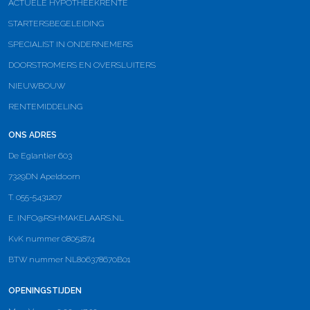
ACTUELE HYPOTHEEKRENTE
STARTERSBEGELEIDING
SPECIALIST IN ONDERNEMERS
DOORSTROMERS EN OVERSLUITERS
NIEUWBOUW
RENTEMIDDELING
ONS ADRES
De Eglantier 603
7329DN Apeldoorn
T. 055-5431207
E.
INFO@RSHMAKELAARS.NL
KvK nummer 08051874
BTW nummer NL806378670B01
OPENINGSTIJDEN