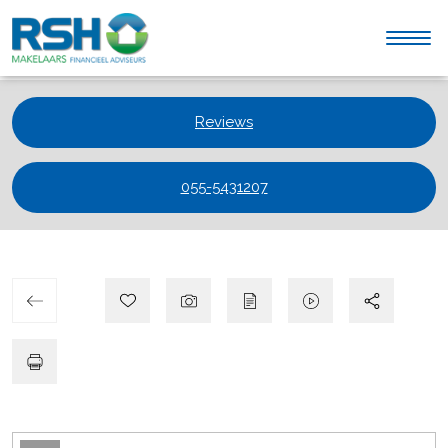
Reviews
055-5431207