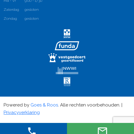
Ma - Vr
9:00 - 17:30
Zaterdag
gesloten
Zondag
gesloten
Powered by
Goes & Roos
.
Alle rechten voorbehouden
. |
Privacyverklaring