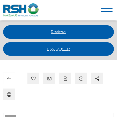
Reviews
055-5431207