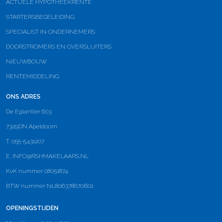
ACTUELE HYPOTHEEKRENTE
STARTERSBEGELEIDING
SPECIALIST IN ONDERNEMERS
DOORSTROMERS EN OVERSLUITERS
NIEUWBOUW
RENTEMIDDELING
ONS ADRES
De Eglantier 603
7329DN Apeldoorn
T. 055-5431207
E.
INFO@RSHMAKELAARS.NL
KvK nummer 08051874
BTW nummer NL806378670B01
OPENINGSTIJDEN