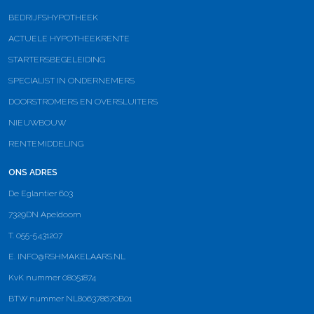
BEDRIJFSHYPOTHEEK
ACTUELE HYPOTHEEKRENTE
STARTERSBEGELEIDING
SPECIALIST IN ONDERNEMERS
DOORSTROMERS EN OVERSLUITERS
NIEUWBOUW
RENTEMIDDELING
ONS ADRES
De Eglantier 603
7329DN Apeldoorn
T. 055-5431207
E.
INFO@RSHMAKELAARS.NL
KvK nummer 08051874
BTW nummer NL806378670B01