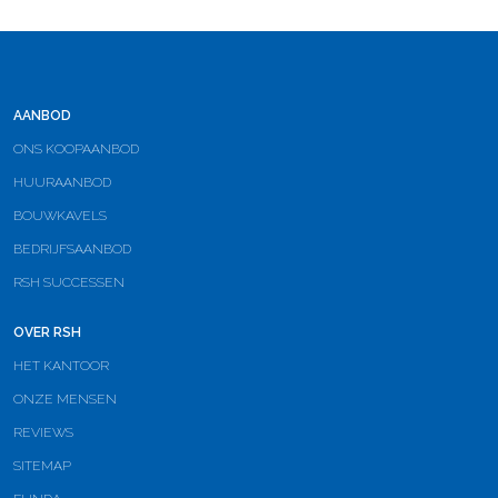
AANBOD
ONS KOOPAANBOD
HUURAANBOD
BOUWKAVELS
BEDRIJFSAANBOD
RSH SUCCESSEN
OVER RSH
HET KANTOOR
ONZE MENSEN
REVIEWS
SITEMAP