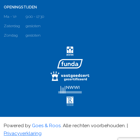
OPENINGSTIJDEN
Ma - Vr
9:00 - 17:30
Zaterdag
gesloten
Zondag
gesloten
Powered by
Goes & Roos
.
Alle rechten voorbehouden
. |
Privacyverklaring