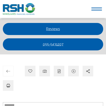
Reviews
055-5431207