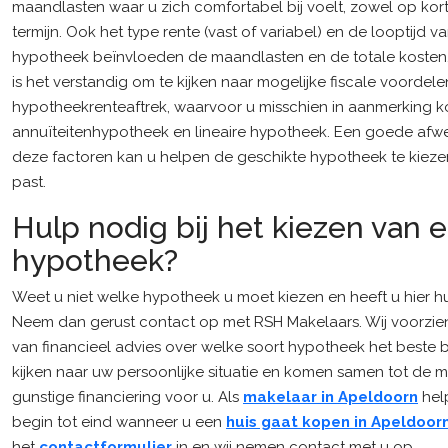
maandlasten waar u zich comfortabel bij voelt, zowel op kort
termijn. Ook het type rente (vast of variabel) en de looptijd v
hypotheek beïnvloeden de maandlasten en de totale kosten
is het verstandig om te kijken naar mogelijke fiscale voordele
hypotheekrenteaftrek, waarvoor u misschien in aanmerking k
annuïteitenhypotheek en lineaire hypotheek. Een goede afw
deze factoren kan u helpen de geschikte hypotheek te kiezen
past.
Hulp nodig bij het kiezen van 
hypotheek?
Weet u niet welke hypotheek u moet kiezen en heeft u hier hu
Neem dan gerust contact op met RSH Makelaars. Wij voorzie
van financieel advies over welke soort hypotheek het beste b
kijken naar uw persoonlijke situatie en komen samen tot de 
gunstige financiering voor u. Als
makelaar in Apeldoorn
hel
begin tot eind wanneer u een
huis gaat kopen in Apeldoor
het
contactformulier
in en wij nemen contact met u op.