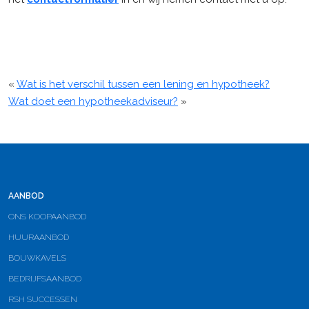
«
Wat is het verschil tussen een lening en hypotheek?
Wat doet een hypotheekadviseur?
»
AANBOD
ONS KOOPAANBOD
HUURAANBOD
BOUWKAVELS
BEDRIJFSAANBOD
RSH SUCCESSEN