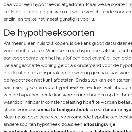
daarvoor een hypotheek is afgesloten. Maar welke soorten h
er? In deze blog leggen we u uit welke verschillende soorte
er zijn, en welke het meest gunstig is voor u.
De hypotheeksoorten
Wanneer u een huis wilt kopen, is de kans groot dat u daar 
voor moet afsluiten. Wanneer u een hypotheek afsluit, leent u
aankoopbedrag van het huis (of een deel ervan) bij een geldv
De aangeschafte woning geldt als onderpand voor de hypot
betekent dat er aanspraak op de woning gemaakt kan word
de hypotheek niet kunt afbetalen. Sinds 2013 kan een starter 
aanmerking komen voor hypotheekrenteaftrek, wat inhoudt d
van de hypotheekrente kan worden ingehouden op het brut
waardoor minder inkomstenbelasting hoeft te worden betaald
alleen voor een
annuïteitenhypotheek
en een
lineaire hy
Maar naast deze twee veel voorkomende hypotheken, besta
andere soorten hypotheek, zoals een
aflossingsvrije
hypotheek
,
bankspaarhypotheek
en een
hybride hypoth