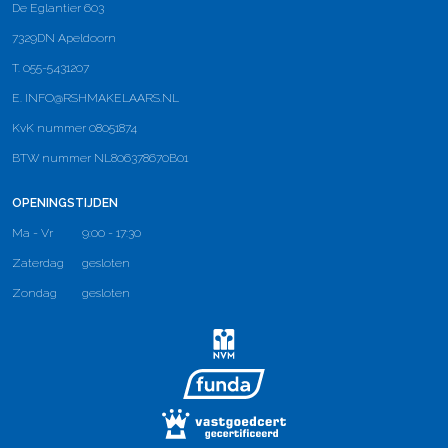
De Eglantier 603
7329DN Apeldoorn
T. 055-5431207
E.
INFO@RSHMAKELAARS.NL
KvK nummer 08051874
BTW nummer NL806378670B01
OPENINGSTIJDEN
Ma - Vr
9:00 - 17:30
Zaterdag
gesloten
Zondag
gesloten