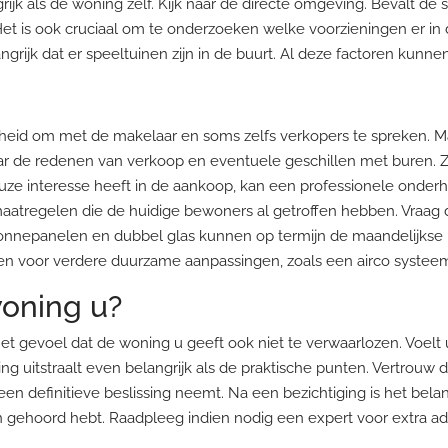
rijk als de woning zelf. Kijk naar de directe omgeving. Bevalt d
t is ook cruciaal om te onderzoeken welke voorzieningen er in de
ngrijk dat er speeltuinen zijn in de buurt. Al deze factoren kun
nheid om met de makelaar en soms zelfs verkopers te spreken. M
 naar de redenen van verkoop en eventuele geschillen met buren. Zor
uze interesse heeft in de aankoop, kan een professionele onderha
aatregelen die de huidige bewoners al getroffen hebben. Vraag 
zonnepanelen en dubbel glas kunnen op termijn de maandelijkse k
eden voor verdere duurzame aanpassingen, zoals een airco syste
woning u?
 het gevoel dat de woning u geeft ook niet te verwaarlozen. Voelt
 uitstraalt even belangrijk als de praktische punten. Vertrouw da
en definitieve beslissing neemt. Na een bezichtiging is het bela
n gehoord hebt. Raadpleeg indien nodig een expert voor extra ad