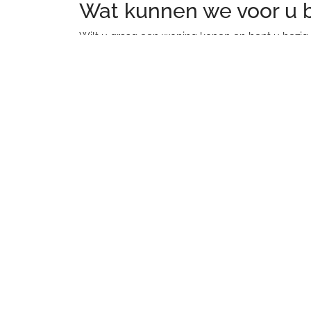
Wat kunnen we voor u 
Wilt u graag een woning kopen en bent u bezig
Apeldoorn
die u kan helpen met een
huis verk
stad. Ook voor meer informatie over
hypotheke
«
Hoe werkt het kopen van een huis zonder voo
AANBOD
WONING
ONS KOOPAANBOD
EEN HUI
HUURAANBOD
EEN HU
BOUWKAVELS
TAXATIE
BEDRIJFSAANBOD
HUIS VE
RSH SUCCESSEN
GRATIS
HUIS VE