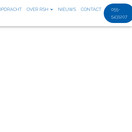
OPDRACHT
OVER RSH
NIEUWS
CONTACT
055-
5431207