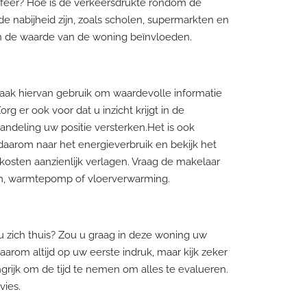
e sfeer? Hoe is de verkeersdrukte rondom de
 nabijheid zijn, zoals scholen, supermarkten en
nen de waarde van de woning beïnvloeden.
aak hiervan gebruik om waardevolle informatie
g er ook voor dat u inzicht krijgt in de
ndeling uw positie versterken.Het is ook
daarom naar het energieverbruik en bekijk het
osten aanzienlijk verlagen. Vraag de makelaar
em, warmtepomp of vloerverwarming.
 u zich thuis? Zou u graag in deze woning uw
arom altijd op uw eerste indruk, maar kijk zeker
ngrijk om de tijd te nemen om alles te evalueren.
vies.