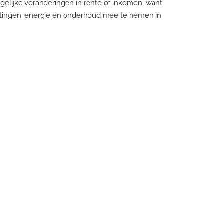
elijke veranderingen in rente of inkomen, want
astingen, energie en onderhoud mee te nemen in
u een duidelijk overzicht van uw bruto en netto
 ons terecht
e scores als hypotheekadviseur op Independer
jt bent en kunt u een hypotheek kiezen die past
 de aankoop van een huis?
»