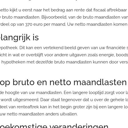
o kijkt u eerst naar het bedrag aan rente dat fiscaal aftrekbaar
w bruto maandlasten. Bijvoorbeeld, van de bruto maandlasten van 1
voordeel op van 370 euro per maand. Uw netto maandlasten komen 
angrijk is
ypotheek. Dit kan een vertekend beeld geven van uw financiële s
cht in wat er overblijft voor andere uitgaven zoals energie, bood
e hypotheken met dezelfde bruto maandlasten kunnen door versc
d op bruto en netto maandlasten
 de hoogte van uw maandlasten. Een langere looptijd zorgt voor
rdt uitgesmeerd. Daar staat tegenover dat u over de gehele loop
el van renteaftrek kan in het begin groter zijn bij een langere lo
 uw netto maandlasten anders uitvallen.
oekomstige veranderingen