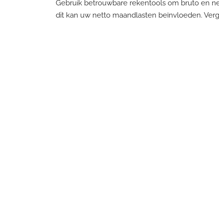
Gebruik betrouwbare rekentools om bruto en net
dit kan uw netto maandlasten beïnvloeden. Ver
uw budgetplanning.
Meer weten over hypot
Bij RSH Makelaars begeleiden wij u graag bij he
maandlasten, zodat u met vertrouwen uw wonin
Onze diensten omvatten onder andere hypotheeka
voor
hypotheekadvies
,
taxaties
en
huis verkope
en Advieskeuze.nl laten zien dat u bij ons betro
Door het verschil tussen bruto en netto maandl
bij uw situatie.
«
Wat gebeurt er met een hypotheek bij een sc