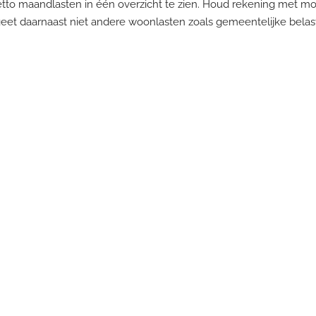
to maandlasten in één overzicht te zien. Houd rekening met mog
geet daarnaast niet andere woonlasten zoals gemeentelijke bel
heken in Apeldoorn
t hele traject van het kopen of verkopen van een huis. We geven 
g koopt.
dvies in Apeldoorn, taxaties en verkoopbegeleiding. U kunt bij
n in Apeldoorn
. Onze gemiddelde Funda-score van 9.1 en de hog
uwbare en deskundige begeleiding krijgt.
asten goed te begrijpen, weet u precies wat u aan woonlasten kwi
heiding?
Hoe werkt een schenking voor