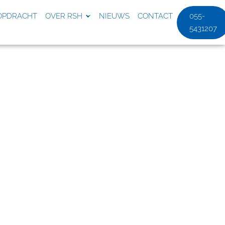
OPDRACHT
OVER RSH
NIEUWS
CONTACT
055-
5431207