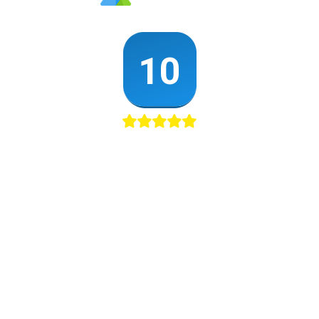
AANBOD
WONING
ONS KOOPAANBOD
EEN HUI
HUURAANBOD
EEN HU
BOUWKAVELS
TAXATIE