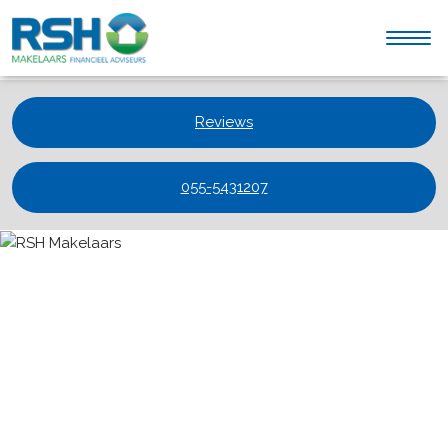
Reviews
055-5431207