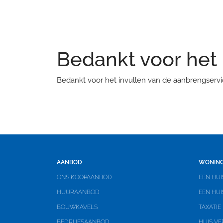
Bedankt voor het 
Bedankt voor het invullen van de aanbrengservi
AANBOD
WONING
ONS KOOPAANBOD
EEN HUI
HUURAANBOD
EEN HU
BOUWKAVELS
TAXATIE
BEDRIJFSAANBOD
HUIS VE