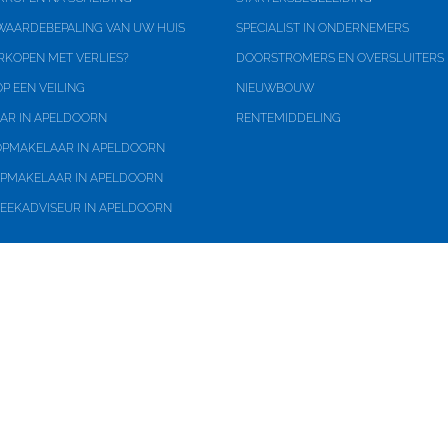
 WAARDEBEPALING VAN UW HUIS
SPECIALIST IN ONDERNEMERS
RKOPEN MET VERLIES?
DOORSTROMERS EN OVERSLUITERS
P EEN VEILING
NIEUWBOUW
AR IN APELDOORN
RENTEMIDDELING
PMAKELAAR IN APELDOORN
PMAKELAAR IN APELDOORN
EEKADVISEUR IN APELDOORN