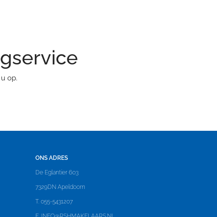
ngservice
u op.
ONS ADRES
De Eglantier 603
7329DN Apeldoorn
T. 055-5431207
E.
INFO@RSHMAKELAARS.NL