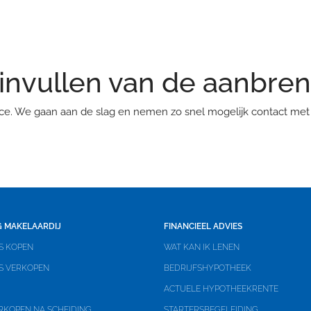
invullen van de aanbre
ce. We gaan aan de slag en nemen zo snel mogelijk contact met 
 MAKELAARDIJ
FINANCIEEL ADVIES
S KOPEN
WAT KAN IK LENEN
IS VERKOPEN
BEDRIJFSHYPOTHEEK
ACTUELE HYPOTHEEKRENTE
RKOPEN NA SCHEIDING
STARTERSBEGELEIDING