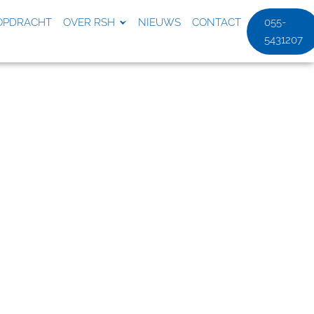
OPDRACHT
OVER RSH
NIEUWS
CONTACT
055-
5431207