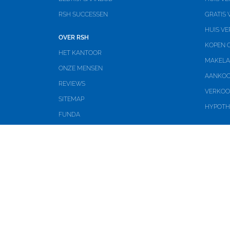
RSH SUCCESSEN
GRATIS
HUIS VE
OVER RSH
KOPEN O
HET KANTOOR
MAKELA
ONZE MENSEN
AANKOO
REVIEWS
VERKOO
SITEMAP
HYPOTH
FUNDA