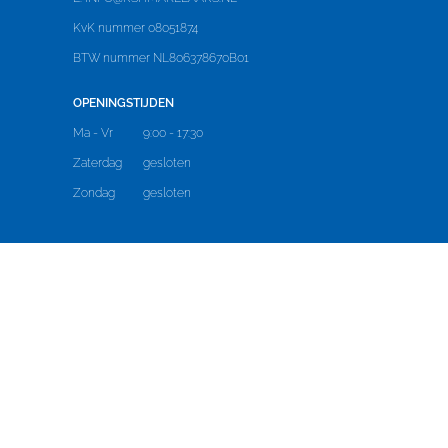
KvK nummer 08051874
BTW nummer NL806378670B01
OPENINGSTIJDEN
Ma - Vr
9:00 - 17:30
Zaterdag
gesloten
Zondag
gesloten