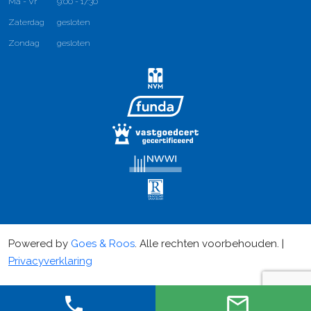
Ma - Vr
9:00 - 17:30
Zaterdag
gesloten
Zondag
gesloten
Powered by
Goes & Roos
.
Alle rechten voorbehouden
. |
Privacyverklaring