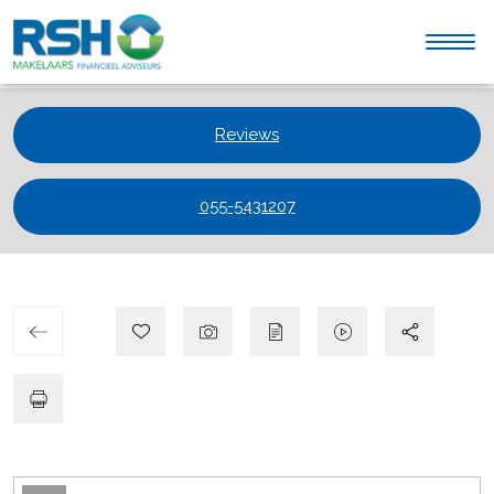
Reviews
055-5431207