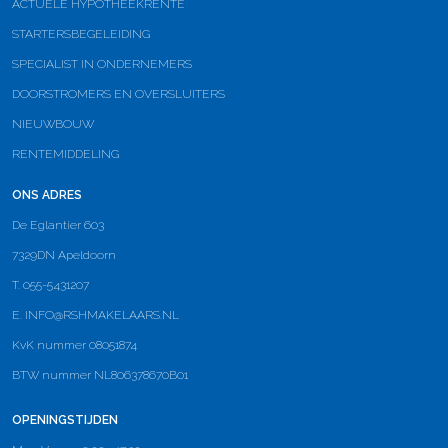
ACTUELE HYPOTHEEKRENTE
STARTERSBEGELEIDING
SPECIALIST IN ONDERNEMERS
DOORSTROMERS EN OVERSLUITERS
NIEUWBOUW
RENTEMIDDELING
ONS ADRES
De Eglantier 603
7329DN Apeldoorn
T. 055-5431207
E.
INFO@RSHMAKELAARS.NL
KvK nummer 08051874
BTW nummer NL806378670B01
OPENINGSTIJDEN