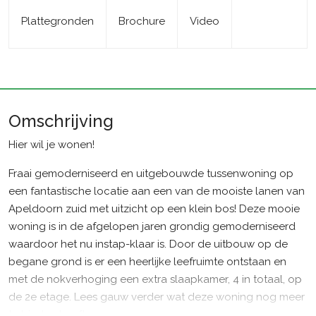
Plattegronden
Brochure
Video
Omschrijving
Hier wil je wonen!
Fraai gemoderniseerd en uitgebouwde tussenwoning op
een fantastische locatie aan een van de mooiste lanen van
Apeldoorn zuid met uitzicht op een klein bos! Deze mooie
woning is in de afgelopen jaren grondig gemoderniseerd
waardoor het nu instap-klaar is. Door de uitbouw op de
begane grond is er een heerlijke leefruimte ontstaan en
met de nokverhoging een extra slaapkamer, 4 in totaal, op
de 2e etage. Lees gauw verder wat deze woning nog meer
te bieden heeft.