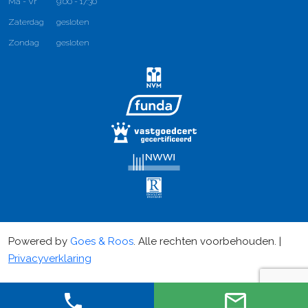
Ma - Vr
9:00 - 17:30
Zaterdag
gesloten
Zondag
gesloten
Powered by
Goes & Roos
.
Alle rechten voorbehouden
. |
Privacyverklaring