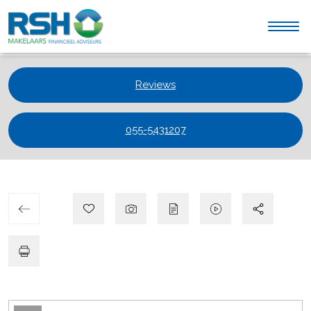
Reviews
055-5431207