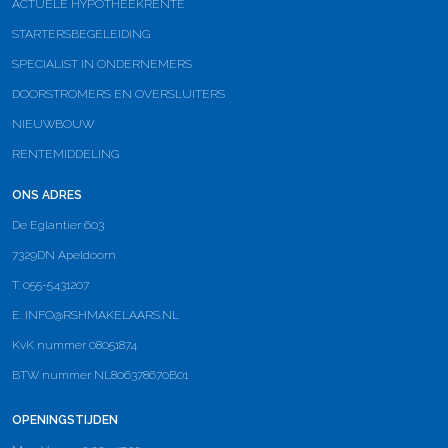
ACTUELE HYPOTHEEKRENTE
STARTERSBEGELEIDING
SPECIALIST IN ONDERNEMERS
DOORSTROMERS EN OVERSLUITERS
NIEUWBOUW
RENTEMIDDELING
ONS ADRES
De Eglantier 603
7329DN Apeldoorn
T. 055-5431207
E.
INFO@RSHMAKELAARS.NL
KvK nummer 08051874
BTW nummer NL806378670B01
OPENINGSTIJDEN